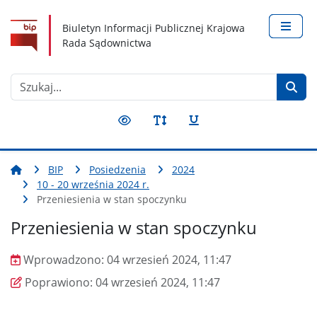
Nawigacja
Treść
Narzędzia dostępności
Biuletyn Informacji Publicznej Krajowa
Rada Sądownictwa
Szukaj
Przełącz kontrast
Przełącz rozmiar czcionki
Przełącz podkreślenie
BIP
Posiedzenia
2024
10 - 20 września 2024 r.
Przeniesienia w stan spoczynku
Przeniesienia w stan spoczynku
Wprowadzono:
04 wrzesień 2024, 11:47
Wprowadzono
Poprawiono
Poprawiono:
04 wrzesień 2024, 11:47