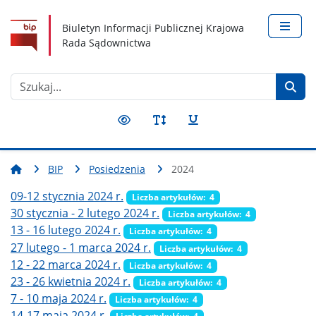
Nawigacja
Treść
Narzędzia dostępności
Biuletyn Informacji Publicznej Krajowa
Rada Sądownictwa
Szukaj
Przełącz kontrast
Przełącz rozmiar czcionki
Przełącz podkreślenie
BIP
Posiedzenia
2024
09-12 stycznia 2024 r.
Liczba artykułów: 4
30 stycznia - 2 lutego 2024 r.
Liczba artykułów: 4
13 - 16 lutego 2024 r.
Liczba artykułów: 4
27 lutego - 1 marca 2024 r.
Liczba artykułów: 4
12 - 22 marca 2024 r.
Liczba artykułów: 4
23 - 26 kwietnia 2024 r.
Liczba artykułów: 4
7 - 10 maja 2024 r.
Liczba artykułów: 4
14-17 maja 2024 r.